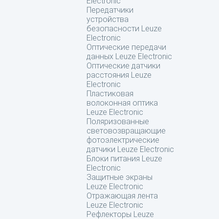
Electronic
Передатчики
устройства
безопасности Leuze
Electronic
Оптические передачи
данных Leuze Electronic
Оптические датчики
расстояния Leuze
Electronic
Пластиковая
волоконная оптика
Leuze Electronic
Поляризованные
световозвращающие
фотоэлектрические
датчики Leuze Electronic
Блоки питания Leuze
Electronic
Защитные экраны
Leuze Electronic
Отражающая лента
Leuze Electronic
Рефлекторы Leuze