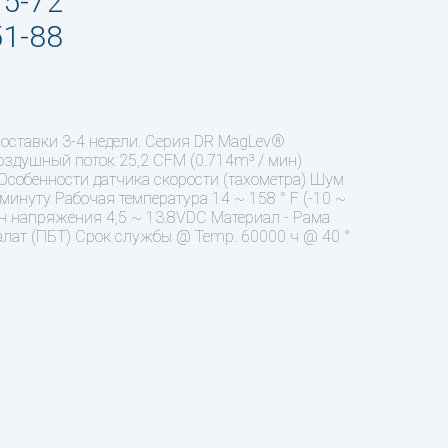
95-72
51-88
поставки 3-4 недели. Серия DR MagLev®
здушный поток 25,2 CFM (0.714m³ / мин)
l Особенности датчика скорости (тахометра) Шум
минуту Рабочая температура 14 ~ 158 ° F (-10 ~
зон напряжения 4,5 ~ 13.8VDC Материал - Рама
алат (ПБТ) Срок службы @ Temp. 60000 ч @ 40 °