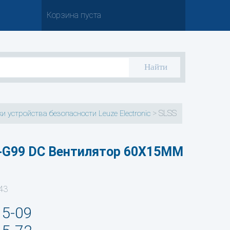
Корзина пуста
>
SLSS
и устройства безопасности Leuze Electronic
-G99 DC Вентилятор 60X15MM
43
35-09