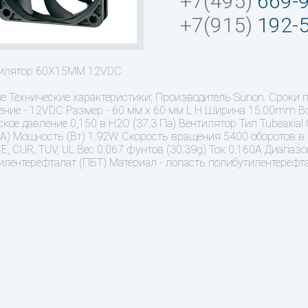
+7(495)
669-
+7(915)
192-
тилятор 60X15MM 12VDC
ие
Технические характеристики: Производитель Sunon. Сроки 
ние - 12VDC Размер - 60 мм х 60 мм L H Ширина 15.00mm Во
кое давление 0,150 в H2O (37,3 Па) Вентилятор Тип Tubeaxia
 (А) Мощность (Вт) 1.92W Скорость вращения 5400 оборотов в 
CE, CUR, TUV, UL Вес 0,067 фунтов (30.39g) Ток 0.160A Диапа
илентерефталат (ПБТ) Материал - лопасть полибутилентерефт