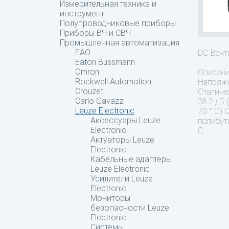
Измерительная техника и
инструмент
Полупроводниковые приборы
Приборы ВЧ и СВЧ
Промышленная автоматизация
EAO
DC Вен
Eaton Bussmann
Omron
Описан
Rockwell Automation
Напряже
Crouzet
Статичес
Carlo Gavazzi
36.2 дБ
Leuze Electronic
70 ° C) 
Аксессуары Leuze
полибут
Electronic
C
Актуаторы Leuze
Electronic
Кабельные адаптеры
Leuze Electronic
Усилители Leuze
Electronic
Мониторы
безопасности Leuze
Electronic
Системы