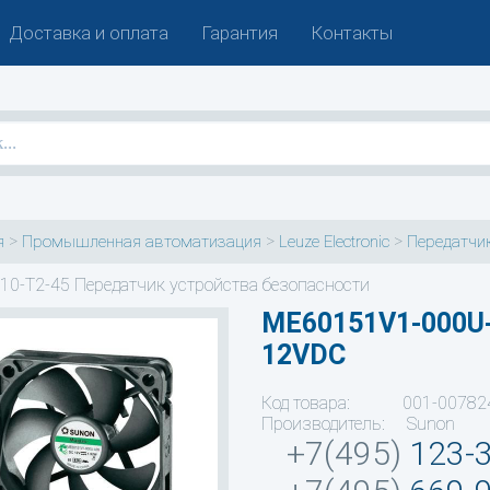
Доставка и оплата
Гарантия
Контакты
>
>
>
я
Промышленная автоматизация
Leuze Electronic
Передатчик
10-T2-45 Передатчик устройства безопасности
ME60151V1-000U
12VDC
Код товара: 001-00782
Производитель: Sunon
+7(495)
123-