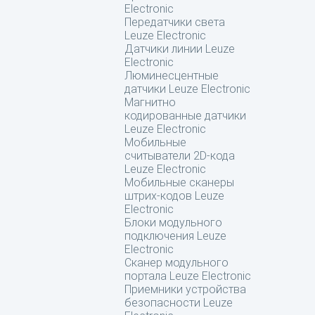
Electronic
Передатчики света
Leuze Electronic
Датчики линии Leuze
Electronic
Люминесцентные
датчики Leuze Electronic
Магнитно
кодированные датчики
Leuze Electronic
Мобильные
считыватели 2D-кода
Leuze Electronic
Мобильные сканеры
штрих-кодов Leuze
Electronic
Блоки модульного
подключения Leuze
Electronic
Сканер модульного
портала Leuze Electronic
Приемники устройства
безопасности Leuze