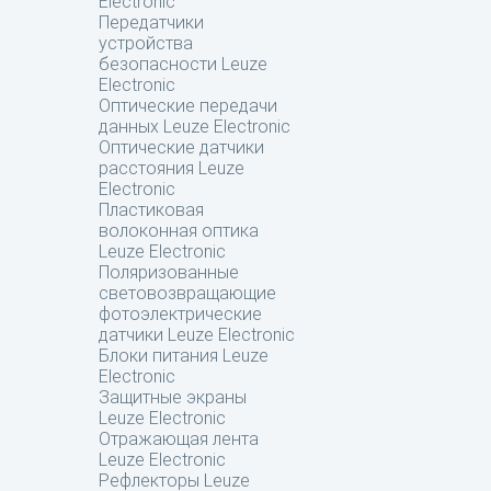
Electronic
Передатчики
устройства
безопасности Leuze
Electronic
Оптические передачи
данных Leuze Electronic
Оптические датчики
расстояния Leuze
Electronic
Пластиковая
волоконная оптика
Leuze Electronic
Поляризованные
световозвращающие
фотоэлектрические
датчики Leuze Electronic
Блоки питания Leuze
Electronic
Защитные экраны
Leuze Electronic
Отражающая лента
Leuze Electronic
Рефлекторы Leuze