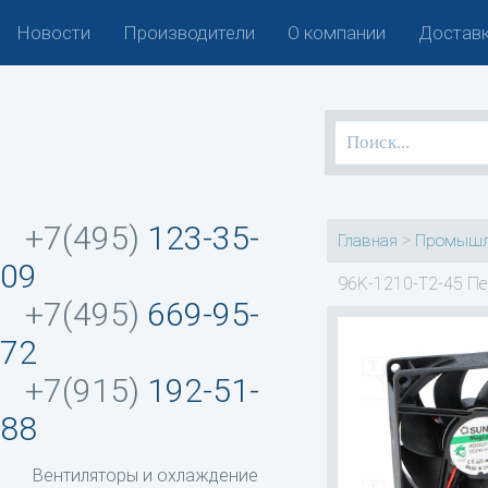
Новости
Производители
О компании
Доставк
+7(495)
123-35-
>
Главная
Промышл
09
96K-1210-T2-45 Пе
+7(495)
669-95-
72
+7(915)
192-51-
88
Вентиляторы и охлаждение