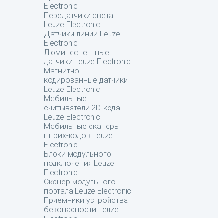
Electronic
Передатчики света
Leuze Electronic
Датчики линии Leuze
Electronic
Люминесцентные
датчики Leuze Electronic
Магнитно
кодированные датчики
Leuze Electronic
Мобильные
считыватели 2D-кода
Leuze Electronic
Мобильные сканеры
штрих-кодов Leuze
Electronic
Блоки модульного
подключения Leuze
Electronic
Сканер модульного
портала Leuze Electronic
Приемники устройства
безопасности Leuze