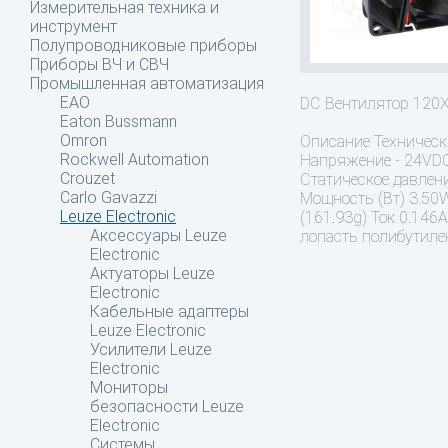
Измерительная техника и
инструмент
Полупроводниковые приборы
Приборы ВЧ и СВЧ
Промышленная автоматизация
EAO
DC Вентилятор 12
Eaton Bussmann
Omron
Описание
Техническ
Rockwell Automation
Напряжение - 24VDC
Crouzet
Статическое давлени
Carlo Gavazzi
Мощность (Вт) 3.50W
Leuze Electronic
(161.93g) Ток 0.14
Аксессуары Leuze
лопасть полибутиле
Electronic
Актуаторы Leuze
Electronic
Кабельные адаптеры
Leuze Electronic
Усилители Leuze
Electronic
Мониторы
безопасности Leuze
Electronic
Системы