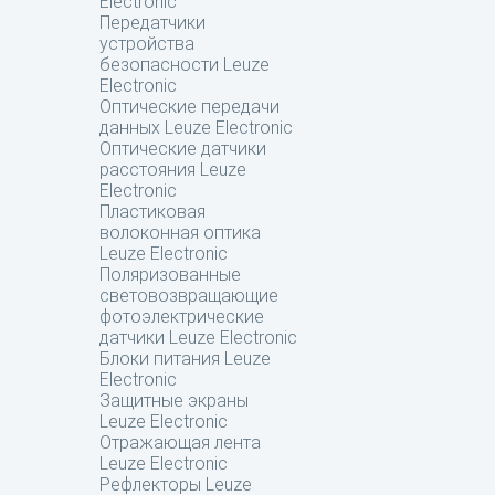
Electronic
Передатчики
устройства
безопасности Leuze
Electronic
Оптические передачи
данных Leuze Electronic
Оптические датчики
расстояния Leuze
Electronic
Пластиковая
волоконная оптика
Leuze Electronic
Поляризованные
световозвращающие
фотоэлектрические
датчики Leuze Electronic
Блоки питания Leuze
Electronic
Защитные экраны
Leuze Electronic
Отражающая лента
Leuze Electronic
Рефлекторы Leuze