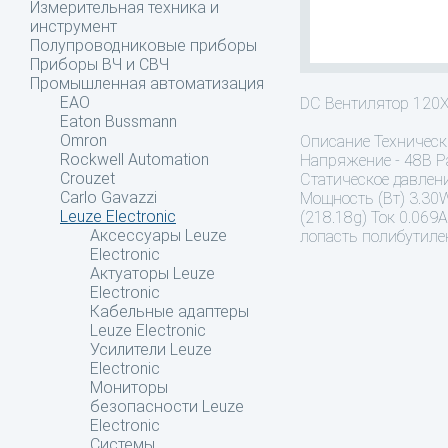
Измерительная техника и
инструмент
Полупроводниковые приборы
Приборы ВЧ и СВЧ
Промышленная автоматизация
EAO
DC Вентилятор 12
Eaton Bussmann
Omron
Описание
Техническ
Rockwell Automation
Напряжение - 48В Р
Crouzet
Статическое давлени
Carlo Gavazzi
Мощность (Вт) 3.30W
Leuze Electronic
(218.18g) Ток 0.06
Аксессуары Leuze
лопасть полибутиле
Electronic
Актуаторы Leuze
Electronic
Кабельные адаптеры
Leuze Electronic
Усилители Leuze
Electronic
Мониторы
безопасности Leuze
Electronic
Системы