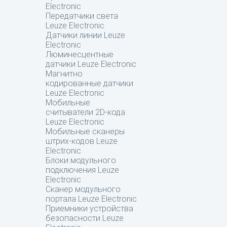
Electronic
Передатчики света
Leuze Electronic
Датчики линии Leuze
Electronic
Люминесцентные
датчики Leuze Electronic
Магнитно
кодированные датчики
Leuze Electronic
Мобильные
считыватели 2D-кода
Leuze Electronic
Мобильные сканеры
штрих-кодов Leuze
Electronic
Блоки модульного
подключения Leuze
Electronic
Сканер модульного
портала Leuze Electronic
Приемники устройства
безопасности Leuze