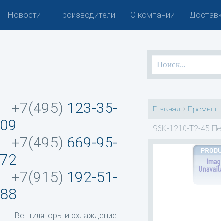
Новости
Производители
О компании
Доставк
+7(495)
123-35-
>
Главная
Промышл
09
96K-1210-T2-45 Пе
+7(495)
669-95-
72
+7(915)
192-51-
88
Вентиляторы и охлаждение