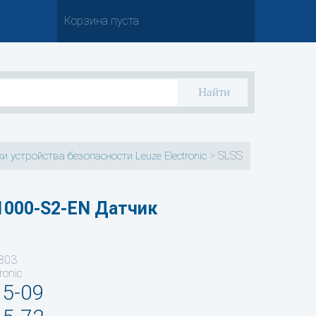
Корзина пуста
>
SLSS
и устройства безопасности Leuze Electronic
1000-S2-EN Датчик
803
ronic
35-09