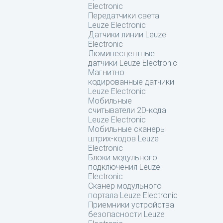
Electronic
Передатчики света
Leuze Electronic
Датчики линии Leuze
Electronic
Люминесцентные
датчики Leuze Electronic
Магнитно
кодированные датчики
Leuze Electronic
Мобильные
считыватели 2D-кода
Leuze Electronic
Мобильные сканеры
штрих-кодов Leuze
Electronic
Блоки модульного
подключения Leuze
Electronic
Сканер модульного
портала Leuze Electronic
Приемники устройства
безопасности Leuze