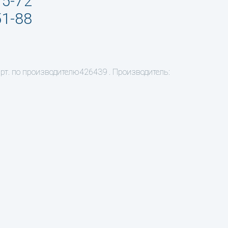
95-72
51-88
рт. по производителю426439 . Производитель: