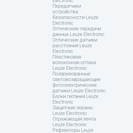
Electronic
Передатчики
устройства
безопасности Leuze
Electronic
Оптические передачи
данных Leuze Electronic
Оптические датчики
расстояния Leuze
Electronic
Пластиковая
волоконная оптика
Leuze Electronic
Поляризованные
световозвращающие
фотоэлектрические
датчики Leuze Electronic
Блоки питания Leuze
Electronic
Защитные экраны
Leuze Electronic
Отражающая лента
Leuze Electronic
Рефлекторы Leuze