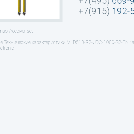
+7(495)
669-
+7(915)
192-
nsor/receiver set
ие
Технические характеристики MLD510-R2-UDC-1000-S2-EN : а
ctronic