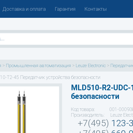
Доставка и оплата
Гарантия
Контакты
>
>
>
я
Промышленная автоматизация
Leuze Electronic
Передатчик
10-T2-45 Передатчик устройства безопасности
MLD510-R2-UDC-
безопасности
Код товара: 001-00093
Производитель: Leuze Elect
+7(495)
123-