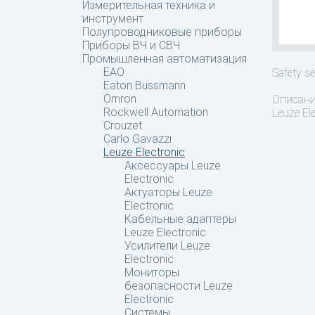
Измерительная техника и
инструмент
Полупроводниковые приборы
Приборы ВЧ и СВЧ
Промышленная автоматизация
EAO
Safety se
Eaton Bussmann
Omron
Описан
Rockwell Automation
Leuze Ele
Crouzet
Carlo Gavazzi
Leuze Electronic
Аксессуары Leuze
Electronic
Актуаторы Leuze
Electronic
Кабельные адаптеры
Leuze Electronic
Усилители Leuze
Electronic
Мониторы
безопасности Leuze
Electronic
Системы