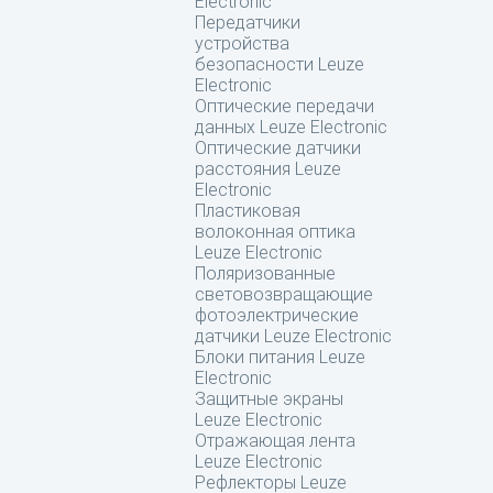
Electronic
Передатчики
устройства
безопасности Leuze
Electronic
Оптические передачи
данных Leuze Electronic
Оптические датчики
расстояния Leuze
Electronic
Пластиковая
волоконная оптика
Leuze Electronic
Поляризованные
световозвращающие
фотоэлектрические
датчики Leuze Electronic
Блоки питания Leuze
Electronic
Защитные экраны
Leuze Electronic
Отражающая лента
Leuze Electronic
Рефлекторы Leuze