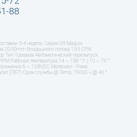
95-72
51-88
оставки 3-4 недели. Серия DR MagLev
на 20.00mm Воздушного потока 19.5 CFM
тор Тип Tubeaxial Автоматический перезапуск
PM Рабочая температура 14 ~ 158 ° F (-10 ~ 70 °
напряжения 6 ~ 13.8VDC Материал - Рама
алат (ПБТ) Срок службы @ Temp. 70000 ч @ 40 °