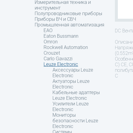
Измерительная техника и
инструмент
Полупроводниковые приборы
Приборы ВЧ и СВЧ
Промышленная автоматизация
EAO
DC Вен
Eaton Bussmann
Omron
Описан
Rockwell Automation
Напряже
Crouzet
(0.552m³
Carlo Gavazzi
Особенн
Leuze Electronic
C) CE, 
Аксессуары Leuze
полибут
Electronic
C
Актуаторы Leuze
Electronic
Кабельные адаптеры
Leuze Electronic
Усилители Leuze
Electronic
Мониторы
безопасности Leuze
Electronic
Системы