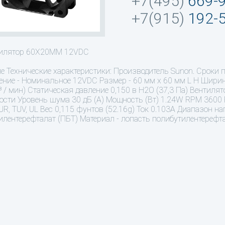
+7(495)
669-
+7(915)
192-
тилятор 60X20MM 12VDC
ие
Технические характеристики: Производитель Sunon. Сроки п
ние - Номинальное 12VDC Размер - 60 мм х 60 мм L H Шири
 / мин) Статическая давление 0,150 в H2O (37,3 Па) Вентиля
ости Уровень шума 30 дБ (А) Мощность (Вт) 1.24W RPM 3600 R
CUR, TUV, UL Вес 0,115 фунтов (52.16g) Ток 0.103A Диапазон 
илентерефталат (ПБТ) Материал - лопасть полибутилентерефт