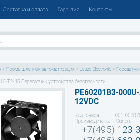
Доставка и оплата
Гарантия
Контакты
>
>
>
я
Промышленная автоматизация
Leuze Electronic
Передатчик
10-T2-45 Передатчик устройства безопасности
PE60201B3-000U
12VDC
Код товара: 001-00787
Производитель: Sunon
+7(495)
123-