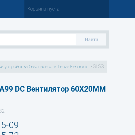
Корзина пуста
>
SLSS
и устройства безопасности Leuze Electronic
-A99 DC Вентилятор 60X20MM
82
35-09