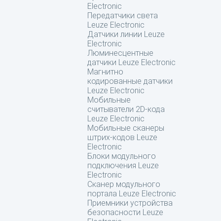
Electronic
Передатчики света
Leuze Electronic
Датчики линии Leuze
Electronic
Люминесцентные
датчики Leuze Electronic
Магнитно
кодированные датчики
Leuze Electronic
Мобильные
считыватели 2D-кода
Leuze Electronic
Мобильные сканеры
штрих-кодов Leuze
Electronic
Блоки модульного
подключения Leuze
Electronic
Сканер модульного
портала Leuze Electronic
Приемники устройства
безопасности Leuze