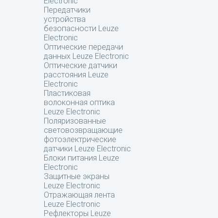
Electronic
Передатчики
устройства
безопасности Leuze
Electronic
Оптические передачи
данных Leuze Electronic
Оптические датчики
расстояния Leuze
Electronic
Пластиковая
волоконная оптика
Leuze Electronic
Поляризованные
световозвращающие
фотоэлектрические
датчики Leuze Electronic
Блоки питания Leuze
Electronic
Защитные экраны
Leuze Electronic
Отражающая лента
Leuze Electronic
Рефлекторы Leuze