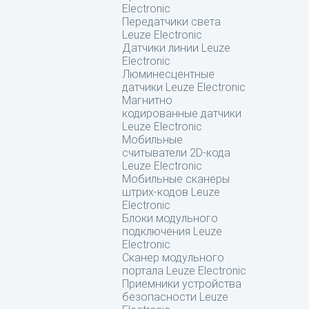
Electronic
Передатчики света
Leuze Electronic
Датчики линии Leuze
Electronic
Люминесцентные
датчики Leuze Electronic
Магнитно
кодированные датчики
Leuze Electronic
Мобильные
считыватели 2D-кода
Leuze Electronic
Мобильные сканеры
штрих-кодов Leuze
Electronic
Блоки модульного
подключения Leuze
Electronic
Сканер модульного
портала Leuze Electronic
Приемники устройства
безопасности Leuze