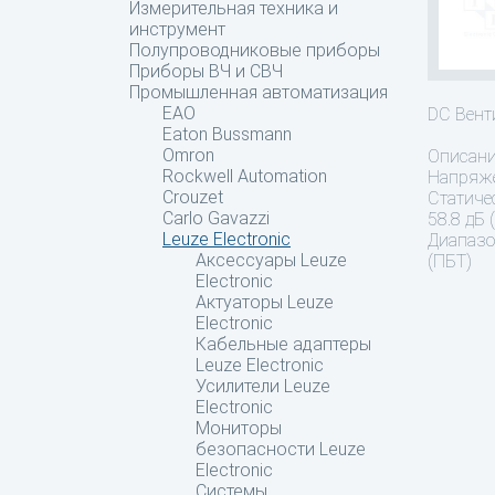
Измерительная техника и
инструмент
Полупроводниковые приборы
Приборы ВЧ и СВЧ
Промышленная автоматизация
EAO
DC Вен
Eaton Bussmann
Omron
Описан
Rockwell Automation
Напряже
Crouzet
Статиче
Carlo Gavazzi
58.8 дБ 
Leuze Electronic
Диапазо
Аксессуары Leuze
(ПБТ)
Electronic
Актуаторы Leuze
Electronic
Кабельные адаптеры
Leuze Electronic
Усилители Leuze
Electronic
Мониторы
безопасности Leuze
Electronic
Системы