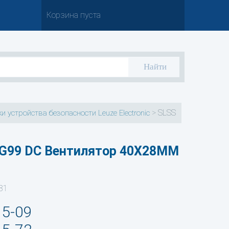
Корзина пуста
>
SLSS
и устройства безопасности Leuze Electronic
-G99 DC Вентилятор 40X28MM
81
35-09