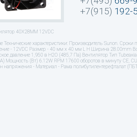
+7(495)
669-
+7(915)
192-
тилятор 40X28MM 12VDC
ие
Технические характеристики: Производитель Sunon. Сроки 
ние - 12VDC Размер - 40 мм х 40 мм L H Ширина 28.00mm Во
ское давление 1,950 в H2O (485,7 Па) Вентилятор Тип Tubeaxi
(А) Мощность (Вт) 6.12W RPM 17600 оборотов в минуту CE, CUR
н напряжения - Материал - Рама полибутилентерефталат (ПБТ