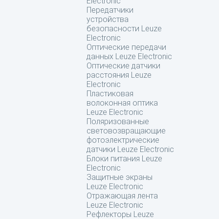
Electronic
Передатчики
устройства
безопасности Leuze
Electronic
Оптические передачи
данных Leuze Electronic
Оптические датчики
расстояния Leuze
Electronic
Пластиковая
волоконная оптика
Leuze Electronic
Поляризованные
световозвращающие
фотоэлектрические
датчики Leuze Electronic
Блоки питания Leuze
Electronic
Защитные экраны
Leuze Electronic
Отражающая лента
Leuze Electronic
Рефлекторы Leuze