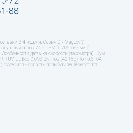
95-72
51-88
поставки 3-4 недели. Серия DR MagLev®
здушный поток 24,9 CFM (0.705m³ / мин)
al Особенности датчика скорости (тахометра) Шум
, TUV, UL Вес 0,093 фунтов (42.18g) Ток 0.510A
) Материал - лопасть полибутилентерефталат