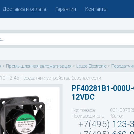
Доставка и оплата
Гарантия
Контакты
>
>
>
я
Промышленная автоматизация
Leuze Electronic
Передатчик
10-T2-45 Передатчик устройства безопасности
PF40281B1-000U
12VDC
Код товара: 001-00783
Производитель: Sunon
+7(495)
123-