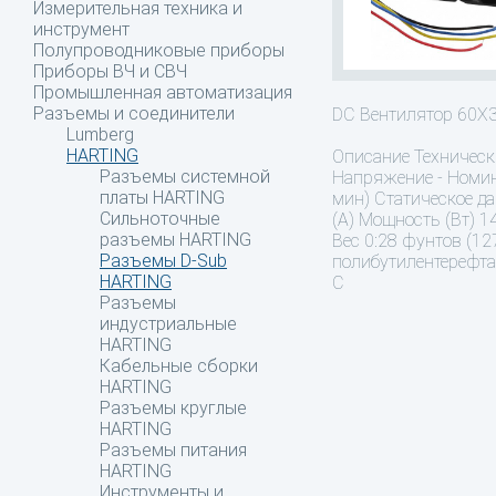
Измерительная техника и
инструмент
Полупроводниковые приборы
Приборы ВЧ и СВЧ
Промышленная автоматизация
Разъемы и соединители
DC Вентилятор 60
Lumberg
HARTING
Описание
Техническ
Разъемы системной
Напряжение - Номин
платы HARTING
мин) Статическое да
Сильноточные
(А) Мощность (Вт) 1
разъемы HARTING
Вес 0:28 фунтов (1
Разъемы D-Sub
полибутилентерефта
HARTING
C
Разъемы
индустриальные
HARTING
Кабельные сборки
HARTING
Разъемы круглые
HARTING
Разъемы питания
HARTING
Инструменты и