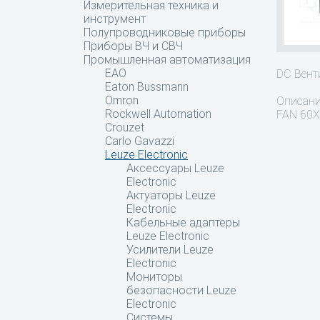
Измерительная техника и
инструмент
Полупроводниковые приборы
Приборы ВЧ и СВЧ
Промышленная автоматизация
EAO
DC Вен
Eaton Bussmann
Omron
Описан
Rockwell Automation
FAN 60
Crouzet
Carlo Gavazzi
Leuze Electronic
Аксессуары Leuze
Electronic
Актуаторы Leuze
Electronic
Кабельные адаптеры
Leuze Electronic
Усилители Leuze
Electronic
Мониторы
безопасности Leuze
Electronic
Системы