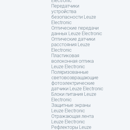
Electronic
Передатчики
устройства
безопасности Leuze
Electronic
Оптические передачи
данных Leuze Electronic
Оптические датчики
расстояния Leuze
Electronic
Пластиковая
волоконная оптика
Leuze Electronic
Поляризованные
световозвращающие
фотоэлектрические
датчики Leuze Electronic
Блоки питания Leuze
Electronic
Защитные экраны
Leuze Electronic
Отражающая лента
Leuze Electronic
Рефлекторы Leuze