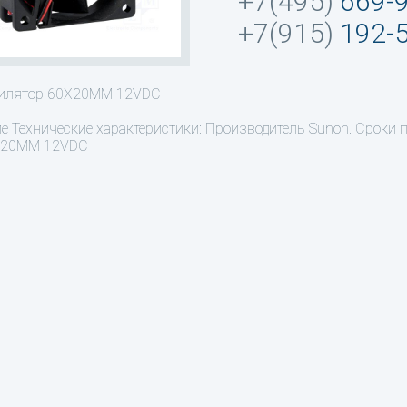
+7(495)
669-
+7(915)
192-
тилятор 60X20MM 12VDC
ие
Технические характеристики: Производитель Sunon. Сроки 
X20MM 12VDC