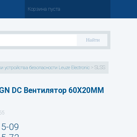
Корзина пуста
>
SLSS
и устройства безопасности Leuze Electronic
GN DC Вентилятор 60X20MM
55
35-09