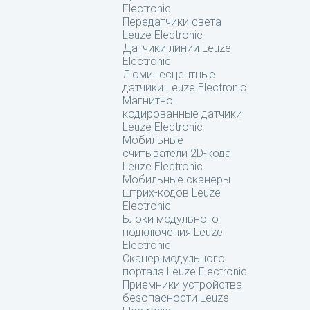
Electronic
Передатчики света
Leuze Electronic
Датчики линии Leuze
Electronic
Люминесцентные
датчики Leuze Electronic
Магнитно
кодированные датчики
Leuze Electronic
Мобильные
считыватели 2D-кода
Leuze Electronic
Мобильные сканеры
штрих-кодов Leuze
Electronic
Блоки модульного
подключения Leuze
Electronic
Сканер модульного
портала Leuze Electronic
Приемники устройства
безопасности Leuze