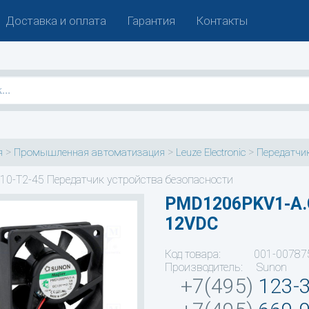
Доставка и оплата
Гарантия
Контакты
>
>
>
я
Промышленная автоматизация
Leuze Electronic
Передатчик
10-T2-45 Передатчик устройства безопасности
PMD1206PKV1-A.
12VDC
Код товара: 001-00787
Производитель: Sunon
+7(495)
123-