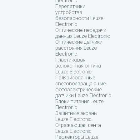
Electronic
Передатчики
устройства
безопасности Leuze
Electronic
Оптические передачи
данных Leuze Electronic
Оптические датчики
расстояния Leuze
Electronic
Пластиковая
волоконная оптика
Leuze Electronic
Поляризованные
световозвращающие
фотоэлектрические
датчики Leuze Electronic
Блоки питания Leuze
Electronic
Защитные экраны
Leuze Electronic
Отражающая лента
Leuze Electronic
Рефлекторы Leuze