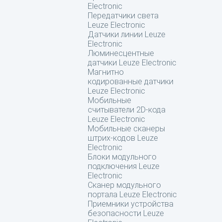
Electronic
Передатчики света
Leuze Electronic
Датчики линии Leuze
Electronic
Люминесцентные
датчики Leuze Electronic
Магнитно
кодированные датчики
Leuze Electronic
Мобильные
считыватели 2D-кода
Leuze Electronic
Мобильные сканеры
штрих-кодов Leuze
Electronic
Блоки модульного
подключения Leuze
Electronic
Сканер модульного
портала Leuze Electronic
Приемники устройства
безопасности Leuze