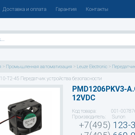
Доставка и оплата
Гарантия
Контакты
>
>
>
я
Промышленная автоматизация
Leuze Electronic
Передатчик
10-T2-45 Передатчик устройства безопасности
PMD1206PKV3-A.
12VDC
Код товара: 001-00787
Производитель: Sunon
+7(495)
123-