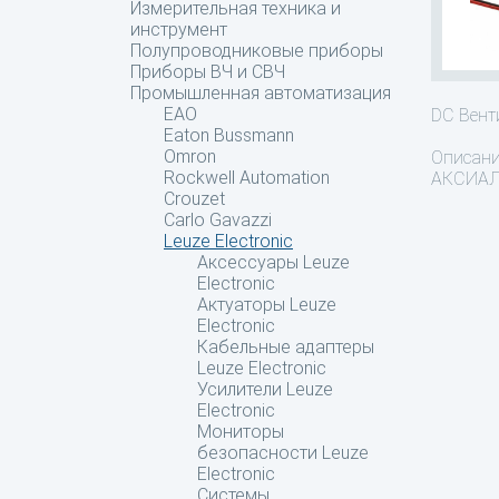
Измерительная техника и
инструмент
Полупроводниковые приборы
Приборы ВЧ и СВЧ
Промышленная автоматизация
EAO
DC Вен
Eaton Bussmann
Omron
Описан
Rockwell Automation
АКСИАЛ
Crouzet
Carlo Gavazzi
Leuze Electronic
Аксессуары Leuze
Electronic
Актуаторы Leuze
Electronic
Кабельные адаптеры
Leuze Electronic
Усилители Leuze
Electronic
Мониторы
безопасности Leuze
Electronic
Системы