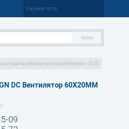
Корзина пуста
>
SLSS
и устройства безопасности Leuze Electronic
GN DC Вентилятор 60X20MM
61
35-09