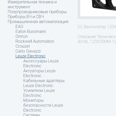
Измерительная техника и
инструмент
Полупроводниковые приборы
Приборы ВЧ и СВЧ
Промышленная автоматизация
EAO
DC Вентилятор 12
Eaton Bussmann
Omron
Описание
Технически
Rockwell Automation
AXIAL 120X25MM 1
Crouzet
Carlo Gavazzi
Leuze Electronic
Аксессуары Leuze
Electronic
Актуаторы Leuze
Electronic
Кабельные адаптеры
Leuze Electronic
Усилители Leuze
Electronic
Мониторы
безопасности Leuze
Electronic
Системы