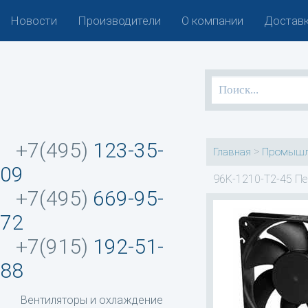
Новости
Производители
О компании
Доставк
+7(495)
123-35-
>
Главная
Промышл
09
96K-1210-T2-45 Пе
+7(495)
669-95-
72
+7(915)
192-51-
88
Вентиляторы и охлаждение