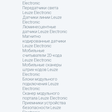
Electronic
Передатчики света
Leuze Electronic
Датчики линии Leuze
Electronic
Люминесцентные
датчики Leuze Electronic
Магнитно
кодированные датчики
Leuze Electronic
Мобильные
считыватели 2D-кода
Leuze Electronic
Мобильные сканеры
штрих-кодов Leuze
Electronic
Блоки модульного
подключения Leuze
Electronic
Сканер модульного
портала Leuze Electronic
Приемники устройства
безопасности Leuze