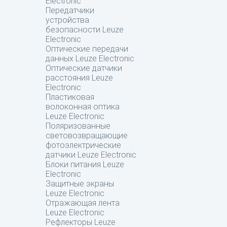
Electronic
Передатчики
устройства
безопасности Leuze
Electronic
Оптические передачи
данных Leuze Electronic
Оптические датчики
расстояния Leuze
Electronic
Пластиковая
волоконная оптика
Leuze Electronic
Поляризованные
световозвращающие
фотоэлектрические
датчики Leuze Electronic
Блоки питания Leuze
Electronic
Защитные экраны
Leuze Electronic
Отражающая лента
Leuze Electronic
Рефлекторы Leuze