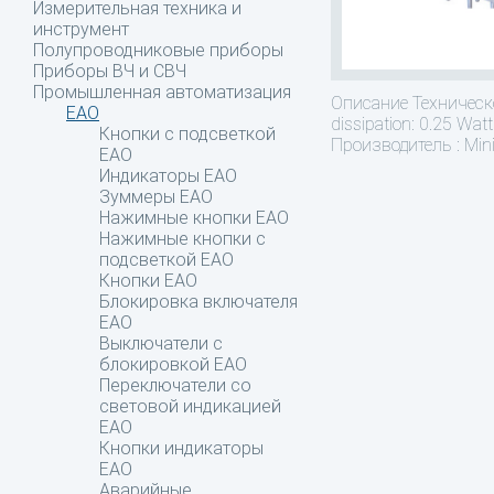
Измерительная техника и
инструмент
Полупроводниковые приборы
Приборы ВЧ и СВЧ
Промышленная автоматизация
Описание
Техническо
EAO
dissipation: 0.25 Wa
Кнопки с подсветкой
Производитель : Mini
EAO
Индикаторы EAO
Зуммеры EAO
Нажимные кнопки EAO
Нажимные кнопки c
подсветкой EAO
Кнопки EAO
Блокировка включателя
EAO
Выключатели с
блокировкой EAO
Переключатели со
световой индикацией
EAO
Кнопки индикаторы
EAO
Аварийные