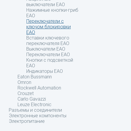
выключатели EAO
Нажимные кнопки-гриб
EAO
Переключатели с
ключом блокировки
EAO
Вставки ключевого
переключателя EAO
Выключатели EAO
Переключатели EAO
Кнопки с подсветкой
EAO
Индикаторы EAO
Eaton Bussmann
Omron
Rockwell Automation
Crouzet
Carlo Gavazzi
Leuze Electronic
Разъемы и соединители
Электронные компоненты
Электропитание