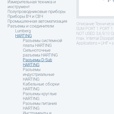
Измерительная техника и
инструмент
Полупроводниковые приборы
Приборы ВЧ и СВЧ
Промышленная автоматизация
Описание
Техническо
Разъемы и соединители
SUM PORT 1 PORT 1 
Lumberg
NOT USED 3,6,9,10 Op
HARTING
max. Internal Dissipat
Разъемы системной
Applications • UHF • 
платы HARTING
Сильноточные
разъемы HARTING
Разъемы D-Sub
HARTING
Разъемы
индустриальные
HARTING
Кабельные сборки
HARTING
Разъемы круглые
HARTING
Разъемы питания
HARTING
Инструменты и