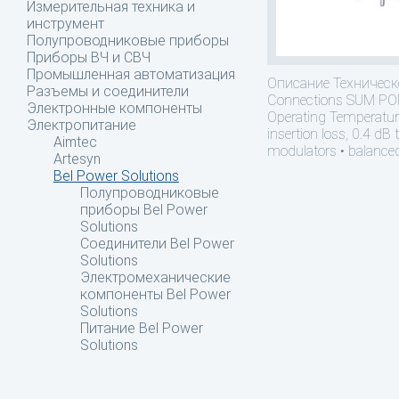
Измерительная техника и
инструмент
Полупроводниковые приборы
Приборы ВЧ и СВЧ
Промышленная автоматизация
Описание
Техническ
Разъемы и соединители
Connections SUM PO
Электронные компоненты
Operating Temperatur
Электропитание
insertion loss, 0.4 dB 
Aimtec
modulators • balanced
Artesyn
Bel Power Solutions
Полупроводниковые
приборы Bel Power
Solutions
Соединители Bel Power
Solutions
Электромеханические
компоненты Bel Power
Solutions
Питание Bel Power
Solutions