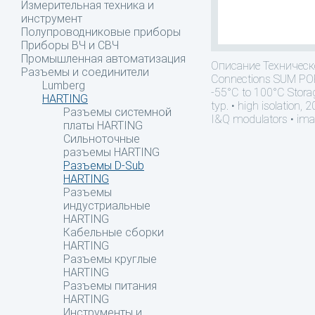
Измерительная техника и
инструмент
Полупроводниковые приборы
Приборы ВЧ и СВЧ
Промышленная автоматизация
Описание
Техническ
Разъемы и соединители
Connections SUM PO
Lumberg
-55°C to 100°C Storag
HARTING
typ. • high isolation, 
Разъемы системной
I&Q modulators • imag
платы HARTING
Сильноточные
разъемы HARTING
Разъемы D-Sub
HARTING
Разъемы
индустриальные
HARTING
Кабельные сборки
HARTING
Разъемы круглые
HARTING
Разъемы питания
HARTING
Инструменты и