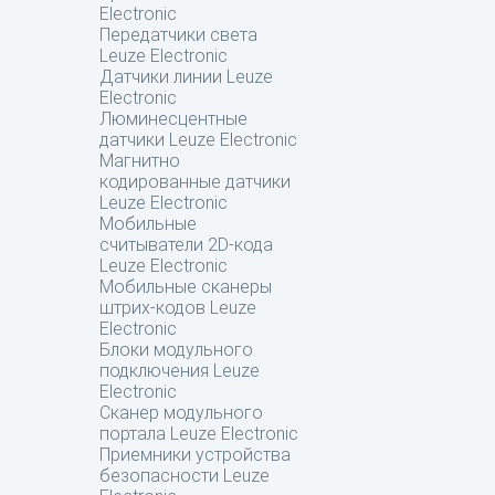
Electronic
Передатчики света
Leuze Electronic
Датчики линии Leuze
Electronic
Люминесцентные
датчики Leuze Electronic
Магнитно
кодированные датчики
Leuze Electronic
Мобильные
считыватели 2D-кода
Leuze Electronic
Мобильные сканеры
штрих-кодов Leuze
Electronic
Блоки модульного
подключения Leuze
Electronic
Сканер модульного
портала Leuze Electronic
Приемники устройства
безопасности Leuze