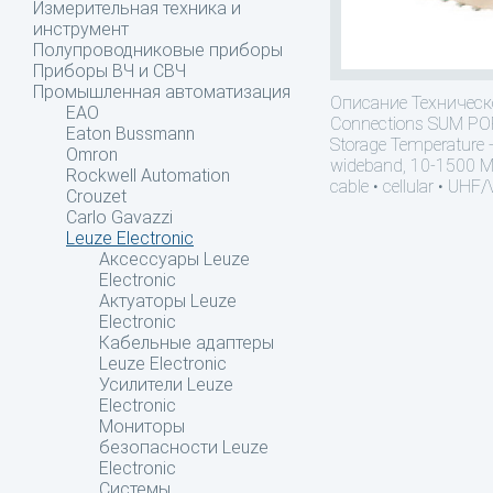
Измерительная техника и
инструмент
Полупроводниковые приборы
Приборы ВЧ и СВЧ
Промышленная автоматизация
Описание
Техническо
EAO
Connections SUM POR
Eaton Bussmann
Storage Temperature -
Omron
wideband, 10-1500 MHz 
Rockwell Automation
cable • cellular • UHF
Crouzet
Carlo Gavazzi
Leuze Electronic
Аксессуары Leuze
Electronic
Актуаторы Leuze
Electronic
Кабельные адаптеры
Leuze Electronic
Усилители Leuze
Electronic
Мониторы
безопасности Leuze
Electronic
Системы