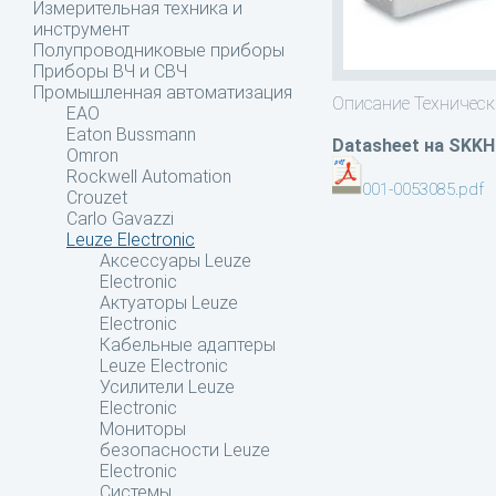
Измерительная техника и
инструмент
Полупроводниковые приборы
Приборы ВЧ и СВЧ
Промышленная автоматизация
Описание
Техническ
EAO
Eaton Bussmann
Datasheet на SKK
Omron
Rockwell Automation
001-0053085.pdf
Crouzet
Carlo Gavazzi
Leuze Electronic
Аксессуары Leuze
Electronic
Актуаторы Leuze
Electronic
Кабельные адаптеры
Leuze Electronic
Усилители Leuze
Electronic
Мониторы
безопасности Leuze
Electronic
Системы