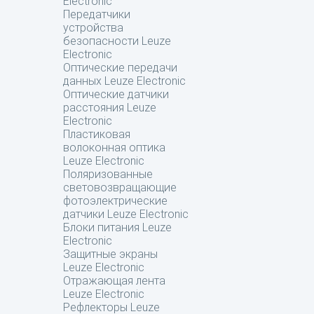
Electronic
Передатчики
устройства
безопасности Leuze
Electronic
Оптические передачи
данных Leuze Electronic
Оптические датчики
расстояния Leuze
Electronic
Пластиковая
волоконная оптика
Leuze Electronic
Поляризованные
световозвращающие
фотоэлектрические
датчики Leuze Electronic
Блоки питания Leuze
Electronic
Защитные экраны
Leuze Electronic
Отражающая лента
Leuze Electronic
Рефлекторы Leuze