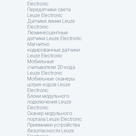
Electronic
Передатчики света
Leuze Electronic
Датчики линии Leuze
Electronic
Люминесцентные
датчики Leuze Electronic
Магнитно
кодированные датчики
Leuze Electronic
Мобильные
считыватели 2D-кода
Leuze Electronic
Мобильные сканеры
штрих-кодов Leuze
Electronic
Блоки модульного
подключения Leuze
Electronic
Сканер модульного
портала Leuze Electronic
Приемники устройства
безопасности Leuze