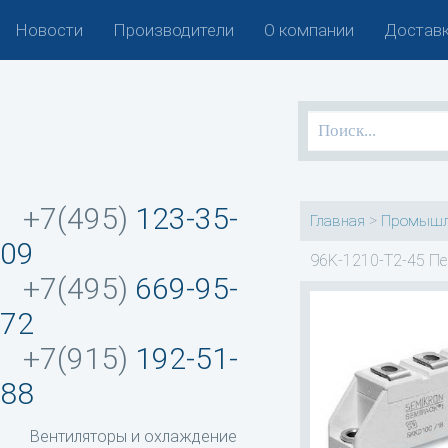
Новости
Производители
О компании
Доставк
+7(495)
123-35-
>
Главная
Промышл
09
96K-1210-T2-45 Пе
+7(495)
669-95-
72
+7(915)
192-51-
88
Вентиляторы и охлаждение