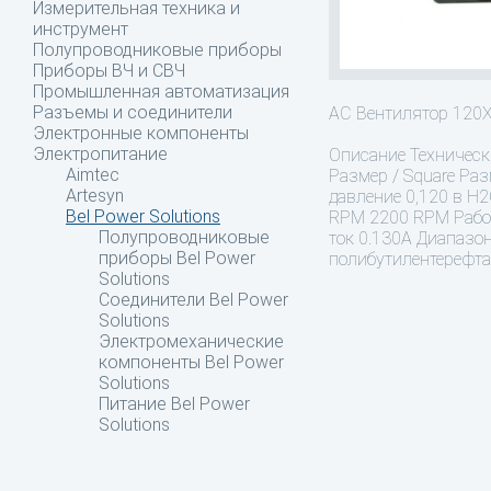
Измерительная техника и
инструмент
Полупроводниковые приборы
Приборы ВЧ и СВЧ
Промышленная автоматизация
Разъемы и соединители
AC Вентилятор 12
Электронные компоненты
Электропитание
Описание
Техническ
Aimtec
Размер / Square Ра
Artesyn
давление 0,120 в H2
Bel Power Solutions
RPM 2200 RPM Рабоча
Полупроводниковые
ток 0.130A Диапазо
приборы Bel Power
полибутилентерефта
Solutions
Соединители Bel Power
Solutions
Электромеханические
компоненты Bel Power
Solutions
Питание Bel Power
Solutions