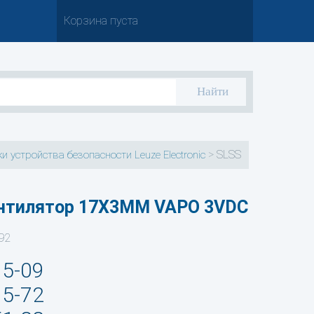
Корзина пуста
>
SLSS
и устройства безопасности Leuze Electronic
ентилятор 17X3MM VAPO 3VDC
92
35-09
95-72