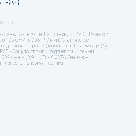
51-88
PO 3VDC
оставки 3-4 недели. Напряжение - 3VDC Размер /
0,106 CFM (0.003m³ / мин) Статическое
ти датчика скорости (тахометра) Шум 32.6 дБ (А)
P55 - Защита от пыли, водонепроницаемый
,002 фунта (0,91 г) Ток 0.037A Диапазон
 - лопасть из термопластика