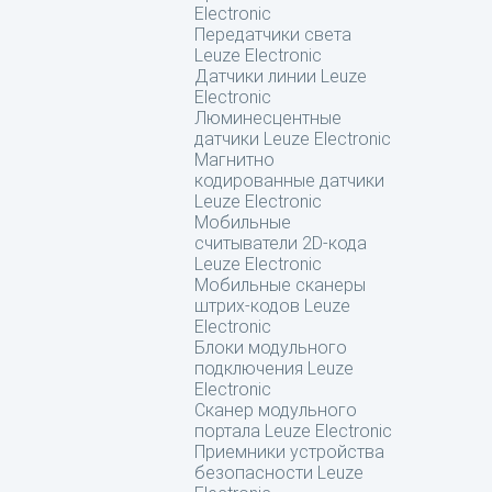
Electronic
Передатчики света
Leuze Electronic
Датчики линии Leuze
Electronic
Люминесцентные
датчики Leuze Electronic
Магнитно
кодированные датчики
Leuze Electronic
Мобильные
считыватели 2D-кода
Leuze Electronic
Мобильные сканеры
штрих-кодов Leuze
Electronic
Блоки модульного
подключения Leuze
Electronic
Сканер модульного
портала Leuze Electronic
Приемники устройства
безопасности Leuze