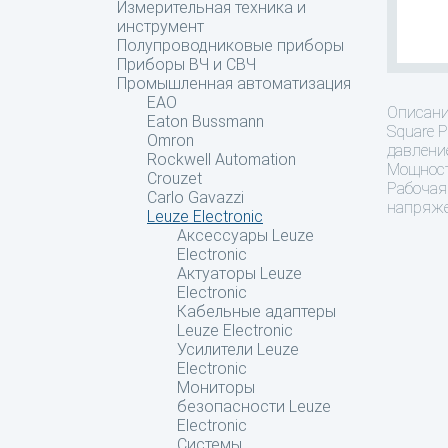
Измерительная техника и
инструмент
Полупроводниковые приборы
Приборы ВЧ и СВЧ
Промышленная автоматизация
EAO
Описан
Eaton Bussmann
Square 
Omron
давление
Rockwell Automation
Мощност
Crouzet
Рабочая 
Carlo Gavazzi
напряже
Leuze Electronic
Аксессуары Leuze
Electronic
Актуаторы Leuze
Electronic
Кабельные адаптеры
Leuze Electronic
Усилители Leuze
Electronic
Мониторы
безопасности Leuze
Electronic
Системы