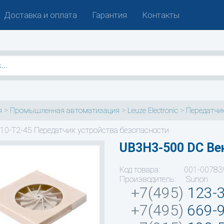
Доставка и оплата
Гарантия
Контакты
>
>
>
я
Промышленная автоматизация
Leuze Electronic
Передатчик
10-T2-45 Передатчик устройства безопасности
UB3H3-500 DC В
Код товара: 001-00783
Производитель: Sunon
+7(495)
123-
+7(495)
669-