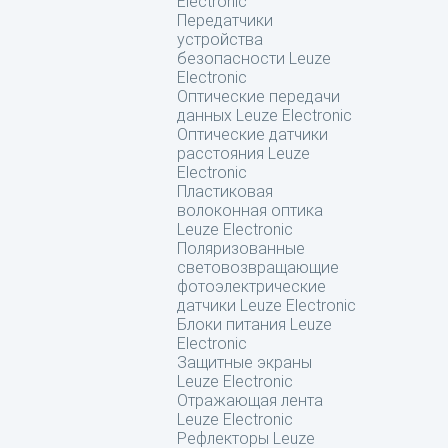
Electronic
Передатчики
устройства
безопасности Leuze
Electronic
Оптические передачи
данных Leuze Electronic
Оптические датчики
расстояния Leuze
Electronic
Пластиковая
волоконная оптика
Leuze Electronic
Поляризованные
световозвращающие
фотоэлектрические
датчики Leuze Electronic
Блоки питания Leuze
Electronic
Защитные экраны
Leuze Electronic
Отражающая лента
Leuze Electronic
Рефлекторы Leuze