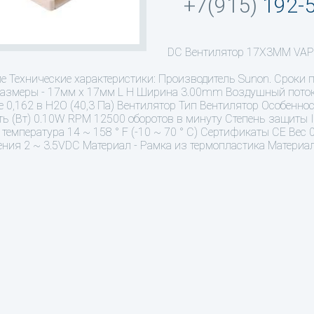
+7(915)
192-
DC Вентилятор 17X3MM VA
ие
Технические характеристики: Производитель Sunon. Сроки п
Размеры - 17мм х 17мм L H Ширина 3.00mm Воздушный поток 
 0,162 в H2O (40,3 Па) Вентилятор Тип Вентилятор Особеннос
ь (Вт) 0.10W RPM 12500 оборотов в минуту Степень защиты I
температура 14 ~ 158 ° F (-10 ~ 70 ° C) Сертификаты CE Вес 0
ния 2 ~ 3.5VDC Материал - Рамка из термопластика Материал