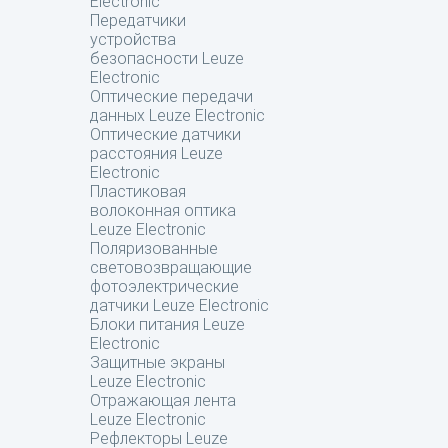
Electronic
Передатчики
устройства
безопасности Leuze
Electronic
Оптические передачи
данных Leuze Electronic
Оптические датчики
расстояния Leuze
Electronic
Пластиковая
волоконная оптика
Leuze Electronic
Поляризованные
световозвращающие
фотоэлектрические
датчики Leuze Electronic
Блоки питания Leuze
Electronic
Защитные экраны
Leuze Electronic
Отражающая лента
Leuze Electronic
Рефлекторы Leuze