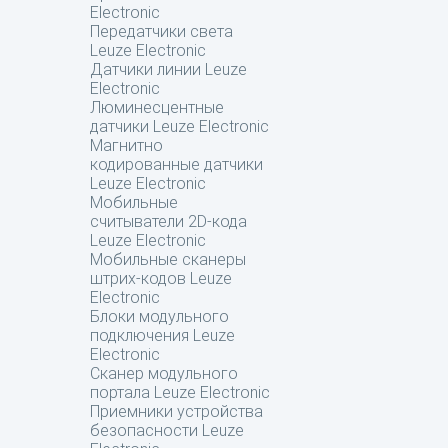
Electronic
Передатчики света
Leuze Electronic
Датчики линии Leuze
Electronic
Люминесцентные
датчики Leuze Electronic
Магнитно
кодированные датчики
Leuze Electronic
Мобильные
считыватели 2D-кода
Leuze Electronic
Мобильные сканеры
штрих-кодов Leuze
Electronic
Блоки модульного
подключения Leuze
Electronic
Сканер модульного
портала Leuze Electronic
Приемники устройства
безопасности Leuze