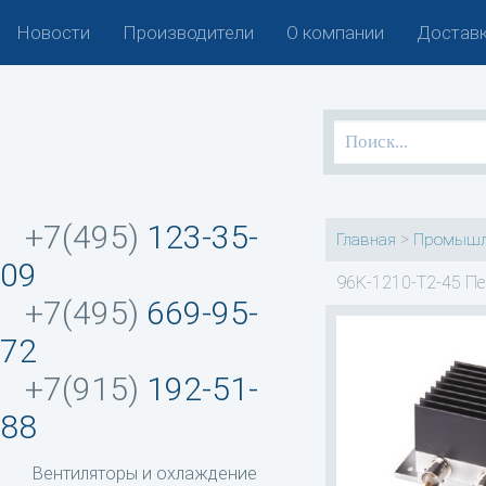
Новости
Производители
О компании
Доставк
+7(495)
123-35-
>
Главная
Промышл
09
96K-1210-T2-45 Пе
+7(495)
669-95-
72
+7(915)
192-51-
88
Вентиляторы и охлаждение