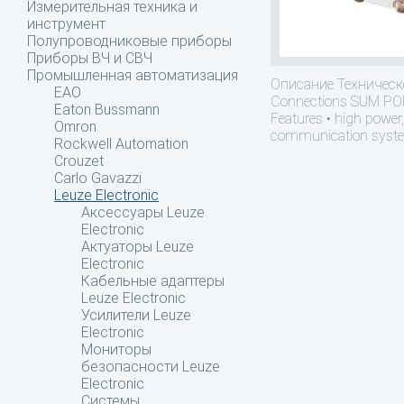
Измерительная техника и
инструмент
Полупроводниковые приборы
Приборы ВЧ и СВЧ
Промышленная автоматизация
Описание
Техническ
EAO
Connections SUM POR
Eaton Bussmann
Features • high power
Omron
communication system
Rockwell Automation
Crouzet
Carlo Gavazzi
Leuze Electronic
Аксессуары Leuze
Electronic
Актуаторы Leuze
Electronic
Кабельные адаптеры
Leuze Electronic
Усилители Leuze
Electronic
Мониторы
безопасности Leuze
Electronic
Системы