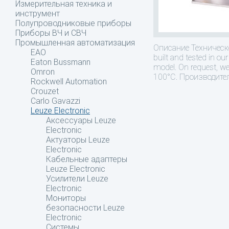
Измерительная техника и
инструмент
Полупроводниковые приборы
Приборы ВЧ и СВЧ
Промышленная автоматизация
Описание
Техническо
EAO
built and tested in ou
Eaton Bussmann
model. On request, we
Omron
100°C. Производитель
Rockwell Automation
Crouzet
Carlo Gavazzi
Leuze Electronic
Аксессуары Leuze
Electronic
Актуаторы Leuze
Electronic
Кабельные адаптеры
Leuze Electronic
Усилители Leuze
Electronic
Мониторы
безопасности Leuze
Electronic
Системы