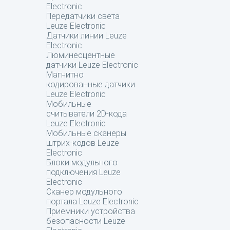
Electronic
Передатчики света
Leuze Electronic
Датчики линии Leuze
Electronic
Люминесцентные
датчики Leuze Electronic
Магнитно
кодированные датчики
Leuze Electronic
Мобильные
считыватели 2D-кода
Leuze Electronic
Мобильные сканеры
штрих-кодов Leuze
Electronic
Блоки модульного
подключения Leuze
Electronic
Сканер модульного
портала Leuze Electronic
Приемники устройства
безопасности Leuze