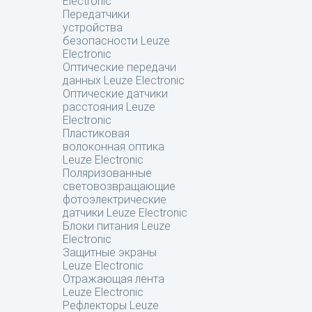
Electronic
Передатчики
устройства
безопасности Leuze
Electronic
Оптические передачи
данных Leuze Electronic
Оптические датчики
расстояния Leuze
Electronic
Пластиковая
волоконная оптика
Leuze Electronic
Поляризованные
световозвращающие
фотоэлектрические
датчики Leuze Electronic
Блоки питания Leuze
Electronic
Защитные экраны
Leuze Electronic
Отражающая лента
Leuze Electronic
Рефлекторы Leuze