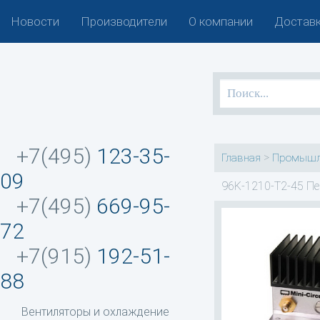
Новости
Производители
О компании
Доставк
+7(495)
123-35-
>
Главная
Промышл
09
96K-1210-T2-45 Пе
+7(495)
669-95-
72
+7(915)
192-51-
88
Вентиляторы и охлаждение