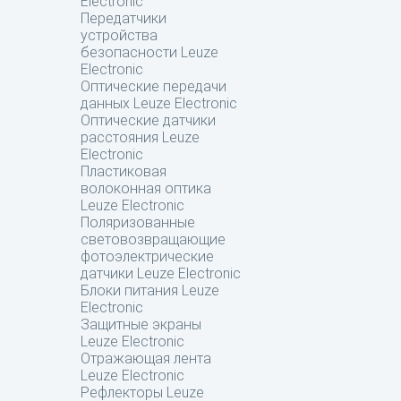
Electronic
Передатчики
устройства
безопасности Leuze
Electronic
Оптические передачи
данных Leuze Electronic
Оптические датчики
расстояния Leuze
Electronic
Пластиковая
волоконная оптика
Leuze Electronic
Поляризованные
световозвращающие
фотоэлектрические
датчики Leuze Electronic
Блоки питания Leuze
Electronic
Защитные экраны
Leuze Electronic
Отражающая лента
Leuze Electronic
Рефлекторы Leuze