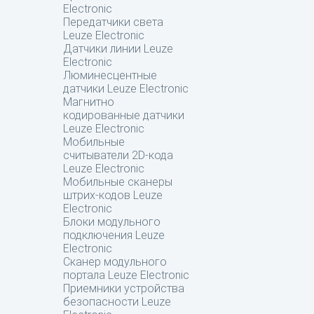
Electronic
Передатчики света
Leuze Electronic
Датчики линии Leuze
Electronic
Люминесцентные
датчики Leuze Electronic
Магнитно
кодированные датчики
Leuze Electronic
Мобильные
считыватели 2D-кода
Leuze Electronic
Мобильные сканеры
штрих-кодов Leuze
Electronic
Блоки модульного
подключения Leuze
Electronic
Сканер модульного
портала Leuze Electronic
Приемники устройства
безопасности Leuze