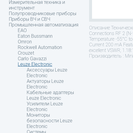
Измерительная техника и
инструмент
Полупроводниковые приборы
Приборы ВЧ и СВЧ
Промышленная автоматизация
Описание
Техническо
EAO
Connections RF 2 (N-
Eaton Bussmann
Temperature -55°C to
Omron
Current 200 mA Featur
Rockwell Automation
excellent VSWR, 1.18:1
Crouzet
Производитель : Mini
Carlo Gavazzi
Leuze Electronic
Аксессуары Leuze
Electronic
Актуаторы Leuze
Electronic
Кабельные адаптеры
Leuze Electronic
Усилители Leuze
Electronic
Мониторы
безопасности Leuze
Electronic
Системы