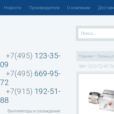
Новости
Производители
О компании
Доставк
+7(495)
123-35-
>
Главная
Промышл
09
96K-1210-T2-45 Пе
+7(495)
669-95-
72
+7(915)
192-51-
88
Вентиляторы и охлаждение