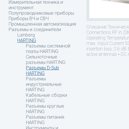
Измерительная техника и
инструмент
Полупроводниковые приборы
Приборы ВЧ и СВЧ
Промышленная автоматизация
Описание
Техническо
Разъемы и соединители
Connections RF in (
Lumberg
Operating Temperatur
HARTING
max. Input Current 5
Разъемы системной
insertion loss, 0.6 dB 
платы HARTING
active antennas • DC 
Сильноточные
разъемы HARTING
Разъемы D-Sub
HARTING
Разъемы
индустриальные
HARTING
Кабельные сборки
HARTING
Разъемы круглые
HARTING
Разъемы питания
HARTING
Инструменты и