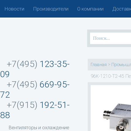
Новости
Производители
О компании
Доставк
+7(495)
123-35-
>
Главная
Промышл
09
96K-1210-T2-45 Пе
+7(495)
669-95-
72
+7(915)
192-51-
88
Вентиляторы и охлаждение