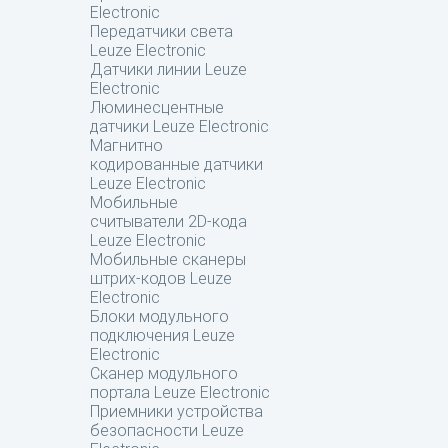
Electronic
Передатчики света
Leuze Electronic
Датчики линии Leuze
Electronic
Люминесцентные
датчики Leuze Electronic
Магнитно
кодированные датчики
Leuze Electronic
Мобильные
считыватели 2D-кода
Leuze Electronic
Мобильные сканеры
штрих-кодов Leuze
Electronic
Блоки модульного
подключения Leuze
Electronic
Сканер модульного
портала Leuze Electronic
Приемники устройства
безопасности Leuze