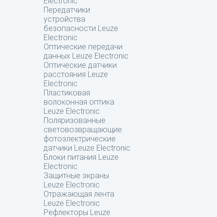
Electronic
Передатчики
устройства
безопасности Leuze
Electronic
Оптические передачи
данных Leuze Electronic
Оптические датчики
расстояния Leuze
Electronic
Пластиковая
волоконная оптика
Leuze Electronic
Поляризованные
световозвращающие
фотоэлектрические
датчики Leuze Electronic
Блоки питания Leuze
Electronic
Защитные экраны
Leuze Electronic
Отражающая лента
Leuze Electronic
Рефлекторы Leuze