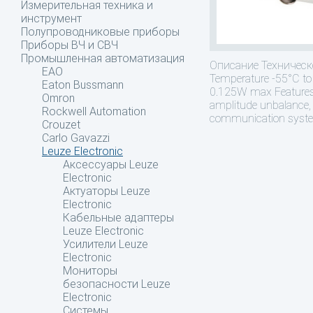
Измерительная техника и
инструмент
Полупроводниковые приборы
Приборы ВЧ и СВЧ
Промышленная автоматизация
Описание
Техническо
EAO
Temperature -55°C to 
Eaton Bussmann
0.125W max Features • 
Omron
amplitude unbalance, 
Rockwell Automation
communication system
Crouzet
Carlo Gavazzi
Leuze Electronic
Аксессуары Leuze
Electronic
Актуаторы Leuze
Electronic
Кабельные адаптеры
Leuze Electronic
Усилители Leuze
Electronic
Мониторы
безопасности Leuze
Electronic
Системы